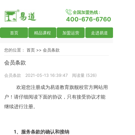
全国加盟热线 :
400-676-6760
首页
精品课程
加盟运营
走进易道
您的位置：
首页 >>
会员条款
会员条款
会员条款
2021-05-13 16:39:47
阅读量 (
526
)
欢迎您注册成为易道教育旗舰校官方网站用
户！请仔细阅读下面的协议，只有接受协议才能
继续进行注册。
1
、服务条款的确认和接纳