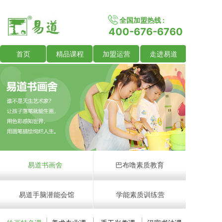
全国加盟热线 :
400-676-6760
首页
精品课程
加盟运营
走进易道
易道书画舍
巴布噜素质教育
易道手脑潜能会馆
学能素质训练营