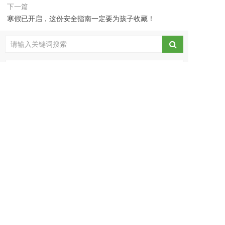
何迅速转型求生？
下一篇
寒假已开启，这份安全指南一定要为孩子收藏！
全国加盟热线：
400-676-6760
最新资讯
素描是一切造型艺术的基础，走进黑白灰的纯净
1
世界
学习传统工艺，守护文化之根，娃娃们也是小小
2
传承人！
机器人编程VS少儿编程，两者有何不同？该如何
3
选择？
孩子专注力差？成绩持续下降？这个方法越早知
4
道越好！
艺术教育，能否为培训机构转型求生实现“弯道超
5
车”？
什么是“美育”？“美育”为什么重要？听各界名人谈
6
“美育”！